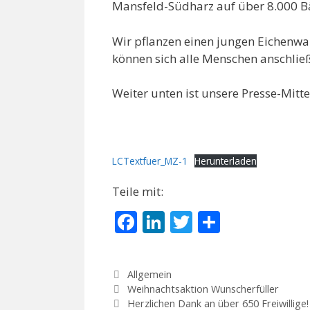
Mansfeld-Südharz auf über 8.000 B
Wir pflanzen einen jungen Eichenw
können sich alle Menschen anschließ
Weiter unten ist unsere Presse-Mit
LCTextfuer_MZ-1
Herunterladen
Teile mit:
F
Li
T
T
ac
n
w
ei
e
k
itt
le
Allgemein
b
e
er
n
Weihnachtsaktion Wunscherfüller
Herzlichen Dank an über 650 Freiwillige!