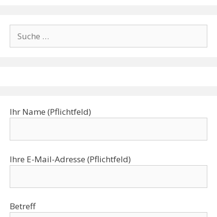
o
dI
o
n
k
Ihr Name (Pflichtfeld)
Ihre E-Mail-Adresse (Pflichtfeld)
Betreff