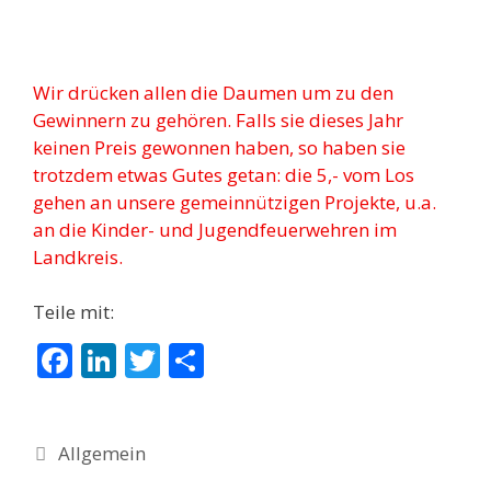
Wir drücken allen die Daumen um zu den
Gewinnern zu gehören. Falls sie dieses Jahr
keinen Preis gewonnen haben, so haben sie
trotzdem etwas Gutes getan: die 5,- vom Los
gehen an unsere gemeinnützigen Projekte, u.a.
an die Kinder- und Jugendfeuerwehren im
Landkreis.
Teile mit:
F
Li
T
T
ac
n
w
ei
e
k
itt
le
Allgemein
b
e
er
n