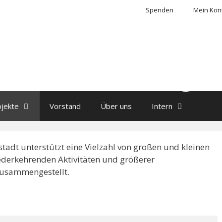
Spenden
Mein Kon
ons Club Sang
ojekte
Vorstand
Über uns
Intern
adt unterstützt eine Vielzahl von großen und kleinen
iederkehrenden Aktivitäten und größerer
 zusammengestellt.