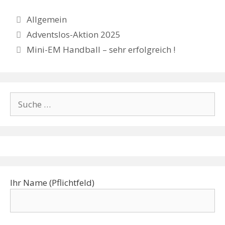
e
k
itt
le
Allgemein
b
e
er
n
Adventslos-Aktion 2025
o
dI
Mini-EM Handball – sehr erfolgreich !
o
n
k
Ihr Name (Pflichtfeld)