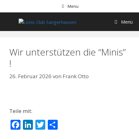
Menu
Menü
Wir unterstützen die “Minis”
!
26. Februar 2026
von
Frank Otto
Teile mit:
F
Li
T
T
ac
n
w
ei