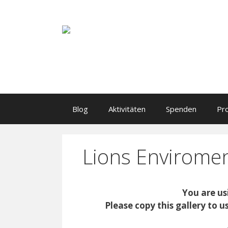
Li
Blog
Aktivitäten
Spenden
Pr
Lions Envirome
You are us
Please copy this gallery to u