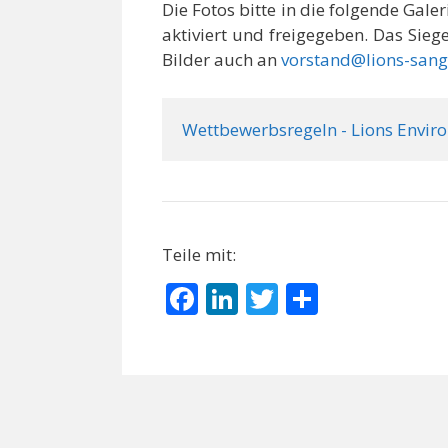
Die Fotos bitte in die folgende Gale
aktiviert und freigegeben. Das Sieg
Bilder auch an
vorstand@lions-san
Wettbewerbsregeln - Lions Envir
Teile mit:
F
Li
T
T
ac
n
w
ei
e
k
itt
le
b
e
er
n
o
dI