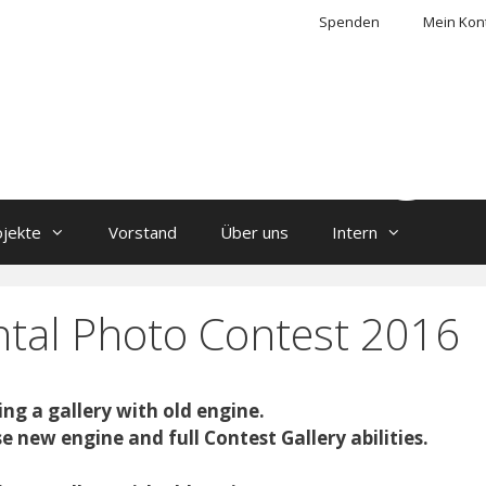
Spenden
Mein Kon
ons Club Sang
ojekte
Vorstand
Über uns
Intern
ntal Photo Contest 2016
ing a gallery with old engine.
se new engine and full Contest Gallery abilities.