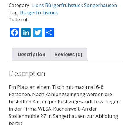
Category:
Lions Bürgerfrühstück Sangerhausen
Tag:
Bürgerfrühstück
Teile mit:
F
Li
T
T
ac
n
w
ei
e
k
itt
le
Description
Reviews (0)
b
e
er
n
o
dI
Description
o
n
k
Ein Platz an einem Tisch mit maximal 6-8
Personen. Nach Zahlungseingang werden die
bestellten Karten per Post zugesandt bzw. liegen
in der Firma WESA-Küchenwelt, An der
Stollenmühle 27 in Sangerhausen zur Abholung
bereit.